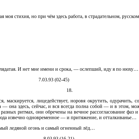
 моя стихия, но при чём здесь работа, в страдательном, русском
лядатая. И нет мне имени и срока, — ослепший, иду я по нюху…
02-45)
18.
я, маскируется, лицедействует, норовя окрутить, одурачить, с
 — она здесь, сейчас, и вся всегда полна собой — и в этом, мож
 разных ритмах, они обречены на вечное рассогласование фаз и 
сюда извечно одновременное — и притяжение, и отталкиванье…
мый ледяной огонь и самый огненный лёд…
16-21)