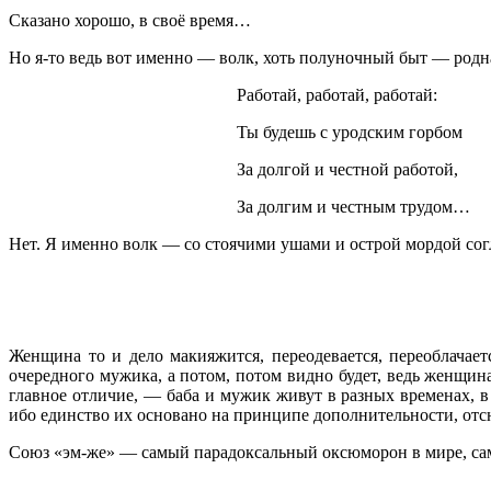
Сказано хорошо, в своё время…
Но я-то ведь вот именно — волк, хоть полуночный быт — родная
Работай, работай, работай:
Ты будешь с уродским горбом
За долгой и честной работой,
За долгим и честным трудом…
Нет. Я именно волк — со стоячими ушами и острой мордой сог
7.03.93 (
Женщина то и дело макияжится, переодевается, переоблачаетс
очередного мужика, а потом, потом видно будет, ведь женщина
главное отличие, — баба и мужик живут в разных временах, в
ибо единство их основано на принципе дополнительности, от
Союз «эм-же» — самый парадоксальный оксюморон в мире, са
8.03.93 (