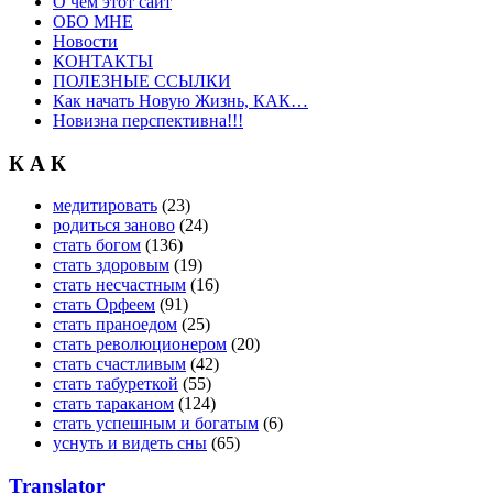
О чём этот сайт
ОБО МНЕ
Новости
КОНТАКТЫ
ПОЛЕЗНЫЕ ССЫЛКИ
Как начать Новую Жизнь, КАК…
Новизна перспективна!!!
К А К
медитировать
(23)
родиться заново
(24)
стать богом
(136)
стать здоровым
(19)
стать несчастным
(16)
стать Орфеем
(91)
стать праноедом
(25)
стать революционером
(20)
стать счастливым
(42)
стать табуреткой
(55)
стать тараканом
(124)
стать успешным и богатым
(6)
уснуть и видеть сны
(65)
Translator