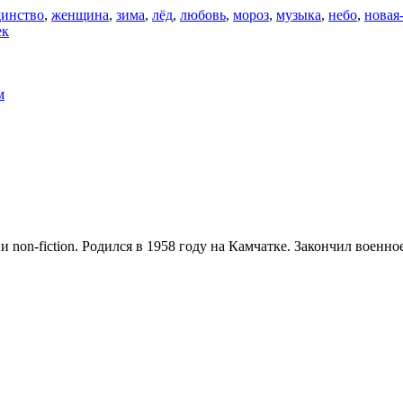
динство
,
женщина
,
зима
,
лёд
,
любовь
,
мороз
,
музыка
,
небо
,
новая
ек
м
и non-fiction. Родился в 1958 году на Камчатке. Закончил воен