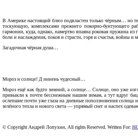
В Америке настоящий блюз подвластен только чёрным… но теп
тоскующую, комплексами прежнего покорно-бунтующего рабс
гармонии, куда, однако, намертво впаяна роковая пружина из г
боли и наслаждения, покоя и страсти, горя и счастья, войны и
Загадочная чёрная душа…
9.03.93 (
Мороз и солнце! Д иииень чудесный…
Мороз ещё как будто зимний, а солнце… Солнце, оно уже изго
привыкли к почти бесснежным нашим зимам, а тут вдруг бац!
ослепшие почти уже глаза на дневные поползновения солнца и 
зелёного тепла и нового света — упрямый снег и наспех одев
9.03.93 (
© Copyright Андрей Лопухин, All rights Reserved. Written For:
Н