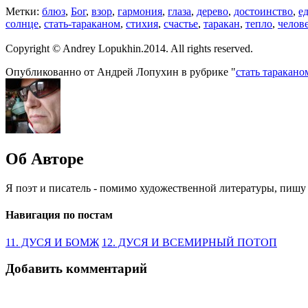
Метки:
блюз
,
Бог
,
взор
,
гармония
,
глаза
,
дерево
,
достоинство
,
е
солнце
,
стать-тараканом
,
стихия
,
счастье
,
таракан
,
тепло
,
челов
Copyright © Andrey Lopukhin.2014. All rights reserved.
Опубликованно от Андрей Лопухин в рубрике "
стать таракано
Об Авторе
Я поэт и писатель - помимо художественной литературы, пишу 
Навигация по постам
11. ДУСЯ И БОМЖ
12. ДУСЯ И ВСЕМИРНЫЙ ПОТОП
Добавить комментарий