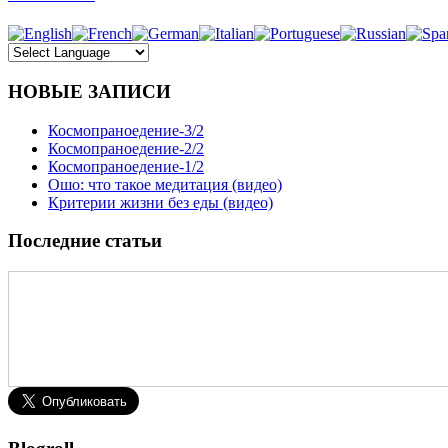
НОВЫЕ ЗАПИСИ
Космопраноедение-3/2
Космопраноедение-2/2
Космопраноедение-1/2
Ошо: что такое медитация (видео)
Критерии жизни без еды (видео)
Последние статьи