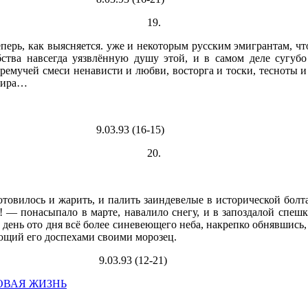
19.
ерь, как выясняется. уже и некоторым русским эмигрантам, что
тва навсегда уязвлённую душу этой, и в самом деле сугубо 
ремучей смеси ненависти и любви, восторга и тоски, тесноты и 
 мира…
16-15)
20.
товилось и жарить, и палить заиндевелые в исторической болт
 — понасыпало в марте, навалило снегу, и в запоздалой спешке
день ото дня всё более синевеющего неба, накрепко обнявшись,
ающий его доспехами своими морозец.
12-21)
ОВАЯ ЖИЗНЬ