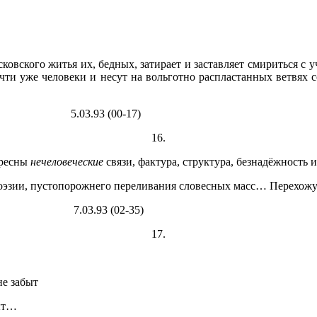
осковского житья их, бедных, затирает и заставляет смириться с 
ти уже человеки и несут на вольготно распластанных ветвях с
0-17)
16.
ресны
нечеловеческие
связи, фактура, структура, безнадёжность
оэзии, пустопорожнего переливания словесных масс… Перехожу
2-35)
17.
забыт
т…