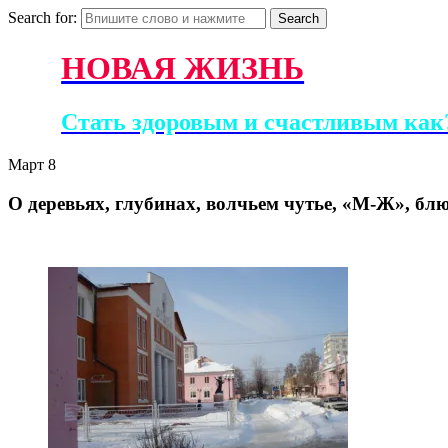
Search for:
НОВАЯ ЖИЗНЬ
Стать здоровым и счастливым как?
Март
8
О деревьях, глубинах, волчьем чутье, «М-Ж», блюзе