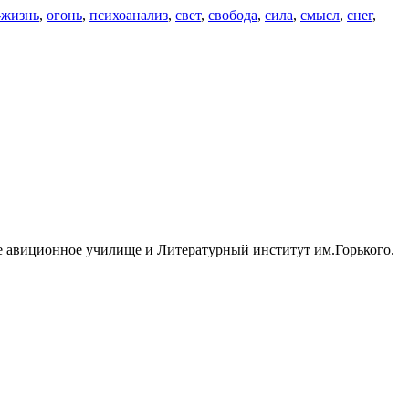
-жизнь
,
огонь
,
психоанализ
,
свет
,
свобода
,
сила
,
смысл
,
снег
,
ное авиционное училище и Литературный институт им.Горького.