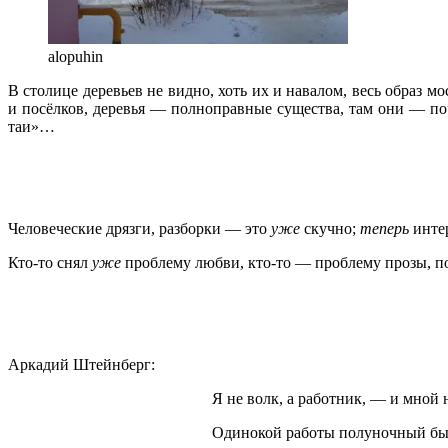
alopuhin
В столице деревьев не видно, хоть их и навалом, весь образ м
и посёлков, деревья — полноправные существа, там они — поч
таи»…
5.03.93 (0
Человеческие дрязги, разборки — это
уже
скучно;
теперь
инте
Кто-то снял
уже
проблему любви, кто-то — проблему прозы, п
7.03.93 (0
Аркадий Штейнберг:
Я не волк, а работник, — и мной не 
Одинокой работы полуночный бы