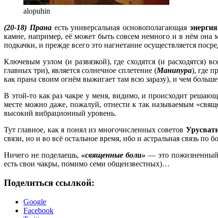
alopuhin
(20-18) Прана
есть универсальная основополагающая
энерги
камне, например, её может быть совсем немного и в нём она 
подкачки, и прежде всего это нагнетание осуществляется пос
Ключевым узлом (и развязкой), где сходятся (и расходятся) вс
главных три), является солнечное сплетение (
Манипура
), где 
как прана своим огнём выжигает там всю заразу), и чем больш
В этой-то как раз чакре у меня, видимо, и происходит решаю
месте можно даже, пожалуй, отнести к так называемым «свя
высокий вибрационный уровень.
Тут главное, как я понял из многочисленных советов
Урусват
связи, но и во всё остальное время, ибо и астральная связь по
Ничего не поделаешь,
«священные боли»
— это пожизненный к
есть свои чакры, помимо семи общеизвестных)…
Поделиться ссылкой:
Google
Facebook