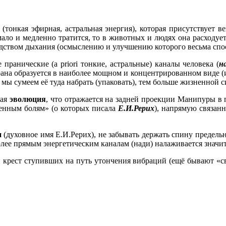
я
(тонкая эфирная, астральная энергия), которая присутствует в
мало и медленно тратится, то в животных и людях она расходуе
редством дыхания (осмыслению и улучшению которого весьма сп
е пранические (a priori тонкие, астральные) каналы человека (
н
прана образуется в наиболее мощном и концентрированном виде (
е мы сумеем её туда набрать (упаковать), тем больше жизненной 
щая
эволюция
, что отражается на задней проекции Манипуры в
щенным болям» (о которых писала
Е.И.Рерих
), напрямую связан
и
(духовное имя Е.И.Рерих), не забывать держать спину предель
 более прямым энергетическим каналам (нади) налаживается значи
рест ступивших на путь утончения вибраций (ещё бывают «св