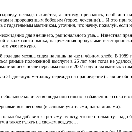
ыроеду несладко живётся, а потому, признаюсь, особливо н
пам и пророщенным бобовым (горох, чечевица)… И это при том,
ь с гадательным маятником, уточнил, что начну, пожалуй, если 
неожиданно для внешнего, рационального ума… Известная праноед
мой с колхозного рынка, нагруженная продуктами вегетарианск
 что уже не курю.
88 года два месяца сидел на лишь на чае и чёрном хлебе. В 1989
ься раньше положенной выслуги в 25 лет мне тогда не удалось)
 накопившиеся после перелома ноги в 2007 году и вызванных эт
ую 21-дневную методику перехода на праноедение (главное обст
шое количество воды или сильно разбавленного сока и отдых
ями высшего «я» (высшими учителями, наставниками).
олько бы добавил к третьему пункту, что не столько тут надо бы
у, а также гулять на свежем воздухе…
рли подготовила специальный тестовый вопросник (из 16 вопрос