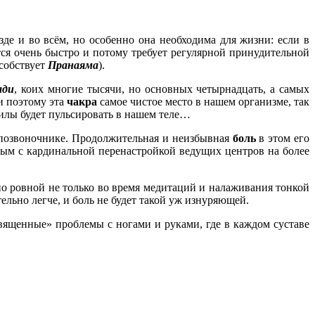
езде и во всём, но особенно она необходима для жизни: если в
тся очень быстро и потому требует регулярной принудительной
особствует
Пранаяма
).
ади
, коих многие тысячи, но основных четырнадцать, а самых
и поэтому эта
чакра
самое чистое место в нашем организме, так
силы будет пульсировать в нашем теле…
 позвоночнике. Продолжительная и неизбывная
боль
в этом его
ным с кардинальной перенастройкой ведущих центров на более
но ровной не только во время медитаций и налаживания тонкой
тельно легче, и боль не будет такой уж изнуряющей.
ященные» проблемы с ногами и руками, где в каждом суставе