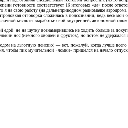
пени готовности соответствует 16 итоговых «да» после ответов 
 что я на свою работу (на дальнеприводном радиомаяке аэродро
хитроловкая отговорка сложилась в подсознании, ведь весь мой 
молочной кислоты выработке свой внутренней, автономной глюко
й едой, не на шутку вознамерившись не ходить больше за покуп
лькин нос (немного овощей и фруктов), но потом не удержался и 
уходом на льготную пенсию) — вот, пожалуй, когда лучше всего
 дня, чтобы пик мучительной «ломки» пришёлся на начало отпуск