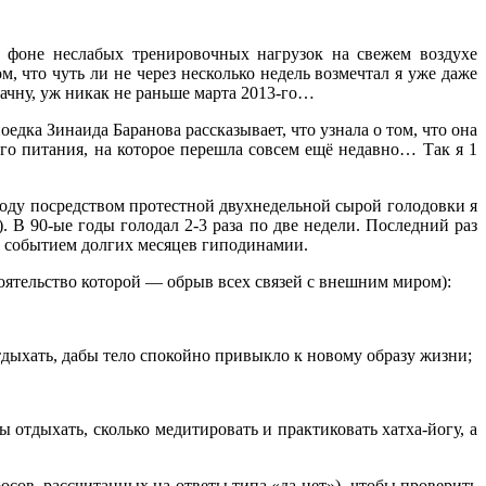
а фоне неслабых тренировочных нагрузок на свежем воздухе
 что чуть ли не через несколько недель возмечтал я уже даже
начну, уж никак не раньше марта 2013-го…
ка Зинаида Баранова рассказывает, что узнала о том, что она
ого питания, на которое перешла совсем ещё недавно… Так я 1
 году посредством протестной двухнедельной сырой голодовки я
. В 90-ые годы голодал 2-3 раза по две недели. Последний раз
им событием долгих месяцев гиподинамии.
оятельство которой — обрыв всех связей с внешним миром):
ать, дабы тело спокойно привыкло к новому образу жизни;
 отдыхать, сколько медитировать и практиковать хатха-йогу, а
ов, рассчитанных на ответы типа «да-нет»), чтобы проверить