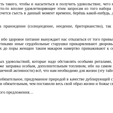
ь такого, чтобы и насытиться и получить удовольствие, чего 
что-то вполне удовлетворяющее этим запросам из того набора 
очется съесть в данный момент времени, берёшь какой-нибудь, д
а праноедение (солнцеедение, неедение, бриторианство), т
ибо здоровое питание вынуждает нас отказаться от того привыч
отиками иные сердобольные старушки прикармливают дворовы
их до поры женщин таким макаром намертво приваживают к себ
ых удовольствий, которые надо обставлять особыми риталами, 
же заправка особым, дополнительным топливом, ибо на самом 
шечной активности) всё, что нам необходимо для жизни (эту тай
еобязательное, придуманное природой в качестве дублирующей с
 обязательным, чем поставили весь свой образ жизни и божье св
рого предложения…