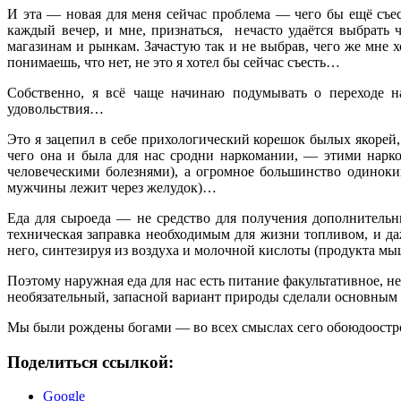
И эта — новая для меня сейчас проблема — чего бы ещё съест
каждый вечер, и мне, признаться, нечасто удаётся выбрать 
магазинам и рынкам. Зачастую так и не выбрав, чего же мне х
понимаешь, что нет, не это я хотел бы сейчас съесть…
Собственно, я всё чаще начинаю подумывать о переходе н
удовольствия…
Это я зацепил в себе прихологический корешок былых якорей, 
чего она и была для нас сродни наркомании, — этими нарк
человеческими болезнями), а огромное большинство одинок
мужчины лежит через желудок)…
Еда для сыроеда — не средство для получения дополнительн
техническая заправка необходимым для жизни топливом, и да
него, синтезируя из воздуха и молочной кислоты (продукта мы
Поэтому наружная еда для нас есть питание факультативное, н
необязательный, запасной вариант природы сделали основным и
Мы были рождены богами — во всех смыслах сего обоюдоост
Поделиться ссылкой:
Google