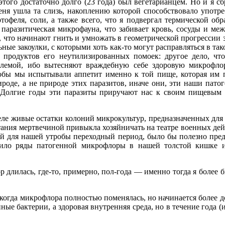
о этого достаточно долго (23 года) был вегетарианцем. Но и 
 меня ушла та слизь, накоплению которой способствовало употр
ртофеля, соли, а также всего, что я подвергал термической об
 паразитическая микрофауна, что забивает кровь, сосуды и ме
, что начинают гнить и умножать в геометрической прогрессии
ные закоулки, с которыми хоть как-то могут расправляться в так
т продуктов его неутилизированных помоек: другое дело, ч
блемой, ибо вытесняют враждебную себе здоровую микрофло
обы мы испытывали аппетит именно к той пище, которая им по 
ироде, а не природе этих паразитов, иначе они, эти наши пато
 Долгие годы эти паразиты приручают нас к своим пищевым 
еле живые остатки колоний микрокультур, предназначенных для 
ания мертвечиной привыкла хозяйничать на театре военных дей
той для нашей утробы переходный период, было бы полезно пред
ьшило ряды патогенной микрофлоры в нашей толстой кишке и
 длилась, где-то, примерно, пол-года — именно тогда я более 
 когда микрофлора полностью поменялась, но начинается более
е бактерии, а здоровая внутренняя среда, но в течение года (и