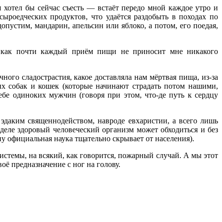
я хотел бы сейчас съесть — встаёт передо мной каждое утро и
сыроедческих продуктов, что удаётся раздобыть в походах по
опустим, мандарин, апельсин или яблоко, а потом, его поедая,
ак как почти каждый приём пищи не приносит мне никакого
ного сладострастия, какое доставляла нам мёртвая пища, из-за
х собак и кошек (которые начинают страдать потом нашими,
е одиноких мужчин (говоря при этом, что-де путь к сердцу
эдаким священнодейством, навроде евхаристии, а всего лишь
деле здоровый человеческий организм может обходиться и без
ну официальная наука тщательно скрывает от населения).
истемы, на всякий, как говорится, пожарный случай. А мы этот
оё предназначение с ног на голову.