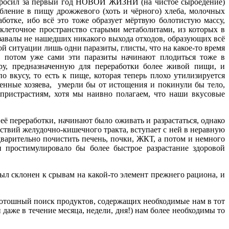
я сбросил за первый год НОВОЙ ЖИЗНИ (на чистое сыроедение)
ебление в пищу дрожжевого (хоть и чёрного) хлеба, молочных
работке, ибо всё это тоже образует мёртвую болотистую массу,
жклеточное пространство старыми метаболитами, из которых в
 завалы не нашедших никакого выхода отходов, образующих всё
ой ситуации лишь одни паразиты, глисты, что на какое-то время
то потом уже сами эти паразиты начинают плодиться тоже в
ру, предназначенную для переработки более живой пищи, и
вкусу, то есть к пище, которая теперь плохо утилизируется
генные хозяева, умерли бы от истощения и покинули бы тело,
пристрастиям, хотя мы наивно полагаем, что наши вкусовые
её переработки, начинают было оживать и разрастаться, однако
ствий желудочно-кишечного тракта, вступает с ней в неравную
варительно почистить печень, почки, ЖКТ, а потом и немного
 простимулировало бы более быстрое разрастание здоровой
был склонен к срывам на какой-то элемент прежнего рациона, и
 дотошный поиск продуктов, содержащих необходимые нам в тот
 даже в течение месяца, недели, дня!) нам более необходимы то