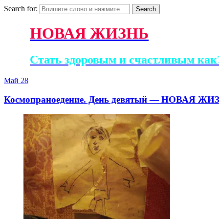
Search for:
НОВАЯ ЖИЗНЬ
Стать здоровым и счастливым как?
Май
28
Космопраноедение. День девятый — НОВАЯ ЖИ