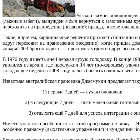
Русской зимой холоднющей с
(лыжные забеги), вынужден я был вернуться к замоченным кру
переходить на праноедение (неедение): правда, посоветовавшис
Такие, впрочем, кардинальные решения приходят спонтанно и 
вдруг переходит на праноедение (неедение), когда пришла до
января 2003 бросил курить — проснулся утром и вдруг осознал,
В 1976 году я шесть дней держал сухую голодовку. В конце 19
уволился из армии, где прослужил 14 лет (по-хорошему уволит
голодал две недели в 2008 году, дабы сбросить излишки веса,
Известная австралийская праноедка Джасмухин предлагает так
1) первые 7 дней — сухая голодовка;
2) в следующие 7 дней — пить маленькими глотками неболь
3) отдыхать ещё 7 дней для успеха интеграции с энерги
Ничего уж такого особенного я в этой программе не вижу… Я т
особенно пранаяму (дыхательные упражнения) и кундалини-йог
Верная последовательница и соратница Джасмухин Чармейн Ха