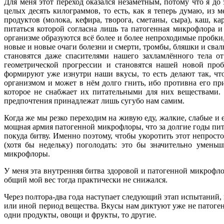
Для меня этот переход оказался незаметным, потому что я д
целых десять килограммов, то есть, как я теперь думаю, из
продуктов (молока, кефира, творога, сметаны, сыра), каш, ка
питаться которой согласна лишь та патогенная микрофлора и
организме образуются всё более и более непроходимые пробки
новые и новые очаги болезни и смерти, тромбы, бляшки и сваль
становятся даже спасителями нашего захламлённого тела о
геометрической прогрессии и становятся нашей новой про
формируют уже изнутри наши вкусы, то есть делают так, чт
организмом и может в нём долго гнить, ибо противна его пр
которое не снабжает их питательными для них веществами.
предпочтения принадлежат лишь сугубо нам самим.
Когда же мы резко переходим на живую еду, жалкие, слабые и 
мощная армия патогенной микрофлоры, что за долгие годы пит
покуда битву. Именно поэтому, чтобы укоротить этот непрос
(хотя бы недельку) поголодать: это бы значительно умен
микрофлоры.
У меня эта внутренняя битва здоровой и патогенной микрофлор
общий мой вес тогда практически не снижался.
Через полтора-два года наступает следующий этап испытаний,
или иной период вещества. Вкусы нам диктуют уже не патогенны
одни продукты, овощи и фрукты, то другие.