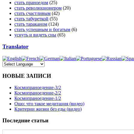
стать праноедом
(25)
стать революционером
(20)
стать счастливым
(42)
стать табуреткой
(55)
стать тараканом
(124)
стать успешным и богатым
(6)
уснуть и видеть сны
(65)
Translator
НОВЫЕ ЗАПИСИ
Космопраноедение-3/2
Космопраноедение-2/2
Космопраноедение-1/2
Ошо: что такое медитация (видео)
Критерии жизни без еды (видео)
Последние статьи