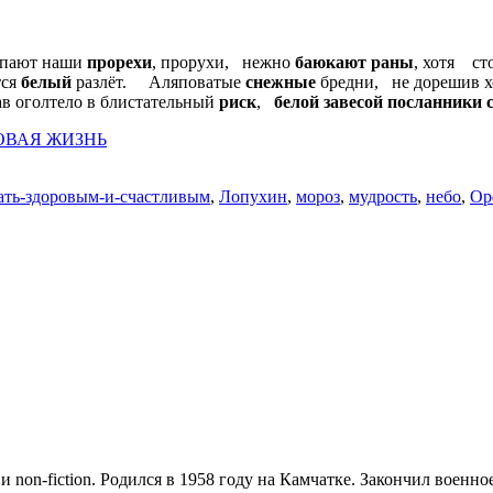
опают наши
прорехи
, прорухи, нежно
баюкают
раны
, хотя ст
тся
белый
разлёт. Аляповатые
снежные
бредни, не дорешив 
в оголтело в блистательный
риск
,
белой
завесой
посланники 
ОВАЯ ЖИЗНЬ
тать-здоровым-и-счастливым
,
Лопухин
,
мороз
,
мудрость
,
небо
,
Ор
и non-fiction. Родился в 1958 году на Камчатке. Закончил воен