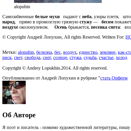
alopuhin
Самозабвенные
белые мухи
падают с
неба
, узоры плетя, шт
народ
, прямо в промозглую грязную
стужу
—
бесом
покаже
воздухе
околонулевом.
Осень
брыкается,
песенка спета
: впа
© Copyright Андрей Лопухин, All rights Reserved. Written For:
Н
Метки:
alopuhin
,
белизна
,
бес
,
воздух
,
единство
,
земляне
,
как-с
риск
,
свет
,
свобода
,
снег
,
солнце
,
стужа
,
судьба
,
счастье
,
холод
Copyright © Andrey Lopukhin.2014. All rights reserved.
Опубликованно от Андрей Лопухин в рубрике "
стать Орфеем
Об Авторе
Я поэт и писатель - помимо художественной литературы, пишу 