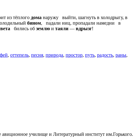
оит из тёплого
дома
наружу выйти, шагнуть в холодрыгу, в
холодильный
бином
, падали ниц, пропадали намедни в
света
бились об
землю
и
таяли
—
вдрызг
!
фей
,
оттепель
,
песня
,
природа
,
простор
,
путь
,
радость
,
раны
,
ное авиционное училище и Литературный институт им.Горького.