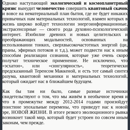
Однако наступающий
экологический и космопланетрный
кризис
вынудит
человечество
совершить
квантовый скачок
и вовсе на нематериальный план бытия, где не будет никаких
привычных нам материальных технологий, взамен которых в
жизнь широко войдут технологии энергоинформационные,
экстрасенсорные — своего рода духовно-психологический
интернет. Изобилие древних и новых целительских и
преображающих модальностей, основанных на
использовании тонких, сверхвысокочастотных энергий (ци,
праны, эфирных потоков и т.д.), может подвести нас к иным
способам реализации сознания, которые уже очень скоро
получат техническое применение. Не исключено, что
«эсхатон», или «сингулярность», теоретически
предсказанный Теренсом Маккеной, и есть тот самый синтез
разума, квантовой механики и материальных технологий,
который ожидает нас в ближайшем будущем.
Как бы там ни было, самые разные источники
свидетельствуют о том, что мы живём в необычное время и
что в промежутке между 2012-2014 годами произойдут
поистине эпохальные перемены, что приведут нас к новой
эре, НОВОЙ ЖИЗНИ. В итоге резкого эволюционного рывка
возникнет такой мир, который будет устроен по совсем иным
законам, чем прежде.