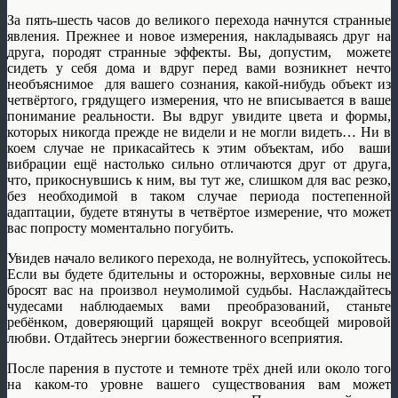
За пять-шесть часов до великого перехода начнутся странные
явления. Прежнее и новое измерения, накладываясь друг на
друга, породят странные эффекты. Вы, допустим, можете
сидеть у себя дома и вдруг перед вами возникнет нечто
необъяснимое для вашего сознания, какой-нибудь объект из
четвёртого, грядущего измерения, что не вписывается в ваше
понимание реальности. Вы вдруг увидите цвета и формы,
которых никогда прежде не видели и не могли видеть… Ни в
коем случае не прикасайтесь к этим объектам, ибо ваши
вибрации ещё настолько сильно отличаются друг от друга,
что, прикоснувшись к ним, вы тут же, слишком для вас резко,
без необходимой в таком случае периода постепенной
адаптации, будете втянуты в четвёртое измерение, что может
вас попросту моментально погубить.
Увидев начало великого перехода, не волнуйтесь, успокойтесь.
Если вы будете бдительны и осторожны, верховные силы не
бросят вас на произвол неумолимой судьбы. Наслаждайтесь
чудесами наблюдаемых вами преобразований, станьте
ребёнком, доверяющий царящей вокруг всеобщей мировой
любви. Отдайтесь энергии божественного всеприятия.
После парения в пустоте и темноте трёх дней или около того
на каком-то уровне вашего существования вам может