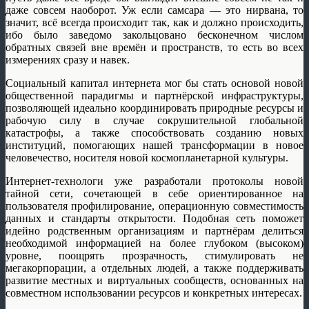
даже совсем наоборот. Уж если самсара — это нирвана, то
значит, всё всегда происходит так, как и должно происходить,
ибо было заведомо закольцовано бесконечном числом
обратных связей вне времён и пространств, то есть во всех
измерениях сразу и навек.
Социальный капитал интернета мог бы стать основой новой
общественной парадигмы и партнёрской инфраструктуры,
позволяющей идеально координировать природные ресурсы и
рабочую силу в случае сокрушительной глобальной
катастрофы, а также способствовать созданию новых
институций, помогающих нашей трансформации в новое
человечество, носителя новой космопланетарной культуры.
Интернет-технологи уже разработали протоколы новой
тайной сети, сочетающей в себе ориентированное на
пользователя профилирование, операционную совместимость
данных и стандарты открытости. Подобная сеть поможет
идейно родственным организациям и партнёрам делиться
необходимой информацией на более глубоком (высоком)
уровне, поощрять прозрачность, стимулировать не
мегакорпорации, а отдельных людей, а также поддерживать
развитие местных и виртуальных сообществ, основанных на
совместном использовании ресурсов и конкретных интересах.