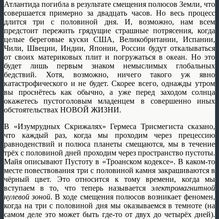
Атлантида погибла в результате смещения полюсов Земли, что
совершается примерно за двадцать часов. Но весь процесс
длится три с половиной дня. И, возможно, нам всем
предстоит пережить грядущие страшные потрясения, когда
целые береговые куски США, Великобритании, Испании,
Чили, Швеции, Индии, Японии, России будут откалываться
от своих материковых плит и погружаться в океан. Но это
будет лишь первым знаком немыслимых глобальных
бедствий. Хотя, возможно, ничего такого уж явно
катастрофического и не будет. Скорее всего, однажды утром
вы проснётесь как обычно, а уже перед заходом солнца
окажетесь пустоголовым младенцем в совершенно иных
обстоятельствах НОВОЙ ЖИЗНИ.
В «Изумрудных Скрижалях» Гермеса Трисмегиста сказано,
что каждый раз, когда мы проходим через прецессию
равноденствий и полюса планеты смещаются, мы в течение
трёх с половиной дней проходим через пространство пустоты.
Майя описывают Пустоту в «Троанском кодексе». В каком-то
месте повествования три с половиной камня закрашиваются в
чёрный цвет. Это относится к тому времени, когда мы
вступаем в то, что теперь называется
электромагнитной
нулевой зоной
. В ходе смещения полюсов возникает феномен,
когда на три с половиной дня мы оказываемся в темноте (на
самом деле это может быть где-то от двух до четырёх дней).