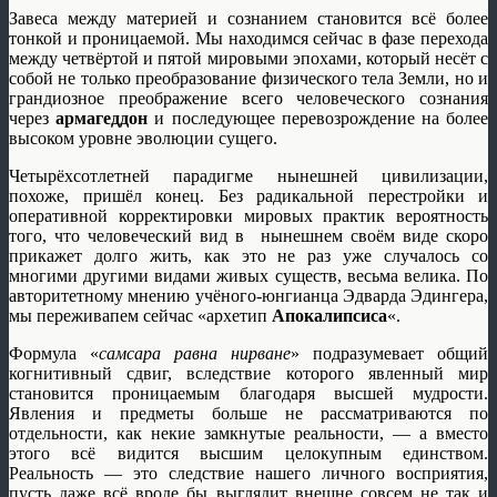
Завеса между материей и сознанием становится всё более
тонкой и проницаемой. Мы находимся сейчас в фазе перехода
между четвёртой и пятой мировыми эпохами, который несёт с
собой не только преобразование физического тела Земли, но и
грандиозное преображение всего человеческого сознания
через
армагеддон
и последующее перевозрождение на более
высоком уровне эволюции сущего.
Четырёхсотлетней парадигме нынешней цивилизации,
похоже, пришёл конец. Без радикальной перестройки и
оперативной корректировки мировых практик вероятность
того, что человеческий вид в нынешнем своём виде скоро
прикажет долго жить, как это не раз уже случалось со
многими другими видами живых существ, весьма велика. По
авторитетному мнению учёного-юнгианца Эдварда Эдингера,
мы переживапем сейчас «архетип
Апокалипсиса
«.
Формула «
самсара равна нирване
» подразумевает общий
когнитивный сдвиг, вследствие которого явленный мир
становится проницаемым благодаря высшей мудрости.
Явления и предметы больше не рассматриваются по
отдельности, как некие замкнутые реальности, — а вместо
этого всё видится высшим целокупным единством.
Реальность — это следствие нашего личного восприятия,
пусть даже всё вроде бы выглядит внешне совсем не так и