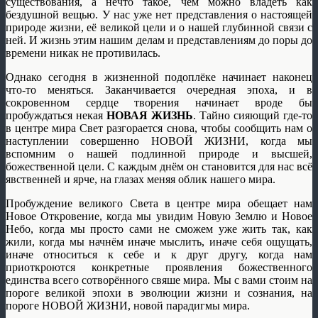
существования, а нечто такое, чем можно владеть как
бездушной вещью. У нас уже нет представления о настоящей
природе жизни, её великой цели и о нашей глубинной связи с
ней. И жизнь этим нашим делам и представлениям до поры до
времени никак не противилась.
Однако сегодня в жизненной подоплёке начинает наконец
что-то меняться. Заканчивается очередная эпоха, и в
сокровенном сердце творения начинает вроде бы
пробуждаться некая
НОВАЯ ЖИЗНЬ
. Тайно сияющий где-то
в центре мира Свет разгорается снова, чтобы сообщить нам о
наступлении совершенно НОВОЙ ЖИЗНИ, когда мы
вспомним о нашей подлинной природе и высшей,
божественной цели. С каждым днём он становится для нас всё
явственней и ярче, на глазах меняя облик нашего мира.
Пробуждение великого Света в центре мира обещает нам
Новое Откровение, когда мы увидим Новую Землю и Новое
Небо, когда мы просто сами не сможем уже жить так, как
жили, когда мы начнём иначе мыслить, иначе себя ощущать,
иначе относиться к себе и к друг другу, когда нам
приоткроются конкретные проявления божественного
единства всего сотворённого свяше мира. Мы с вами стоим на
пороге великой эпохи в эволюции жизни и сознания, на
пороге НОВОЙ ЖИЗНИ, новой парадигмы мира.