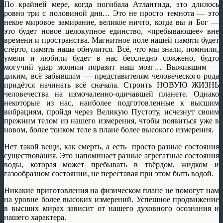
По крайней мере, когда погибала Атлантида, это длилось
ровно три с половиной дня… Это не просто темнота — это
некое мировое замирание, великое ничто, когда вы и Бог —
это будет новое целокупное единство, «пребывающее» вне
времени и пространства. Магнитное поле нашей памяти будет
стёрто, память наша обнулится. Всё, что мы знали, помнили,
умели и любили будет в нас бесследно сожжено, будто
могучий удар молнии поразит наш мозг… Выжившим —
диким, всё забывшим — представителям человеческого рода
придётся начинать всё сначала. Строить НОВУЮ ЖИЗНЬ
человечества на измочаленно-одичавшей планете. Однако
некоторые из нас, наиболее подготовленные к высшим
вибрациям, пройдя через Великую Пустоту, исчезнут своим
прежним телом из нашего измерения, чтобы появиться уже в
новом, более тонком теле в плане более высокого измерения.
Нет такой вещи, как смерть, а есть просто разные состояния
существования. Это напоминает разные агрегатные состояния
воды, которая может пребывать в твёрдом, жидком и
газообразном состоянии, не переставая при этом быть водой.
Никакие приготовления на физическом плане не помогут нам
на уровне более высоких измерений. Успешное продвижение
в высших мирах зависит от нашего духовного осознания и
нашего характера.