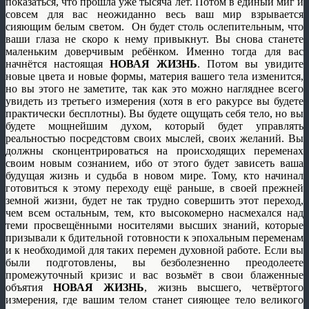
показаться, что прошла уже тысяча лет. Потом в единый миг и
совсем для вас неожиданно весь ваш мир взрывается
сияющим белым светом. Он будет столь ослепительным, что
ваши глаза не скоро к нему привыкнут. Вы снова станете
маленьким доверчивым ребёнком. Именно тогда для вас
начнётся настоящая
НОВАЯ ЖИЗНЬ
. Потом вы увидите
новые цвета и новые формы, материя вашего тела изменится,
но вы этого не заметите, так как это можно нагляднее всего
увидеть из третьего измерения (хотя в его ракурсе вы будете
практически бесплотны). Вы будете ощущать себя тело, но вы
будете мощнейшим духом, который будет управлять
реальностью посредстовм своих мыслей, своих желаний. Вы
должны сконцентрироваться на происходящих переменах
своим новым сознанием, ибо от этого будет зависеть ваша
будущая жизнь и судьба в новом мире. Тому, кто начинал
готовиться к этому переходу ещё раньше, в своей прежней
земной жизни, будет не так трудно совершить этот переход,
чем всем остальным, тем, кто высокомерно насмехался над
теми просвещёнными носителями высших знаний, которые
призывали к бдительной готовности к эпохальным переменам
и к необходимой для таких перемен духовной работе. Если вы
были подготовлены, вы безболезненно преодолеете
промежуточный кризис и вас возьмёт в свои блаженные
объятия
НОВАЯ ЖИЗНЬ
, жизнь высшего, четвёртого
измерения, где вашим телом станет сияющее тело великого