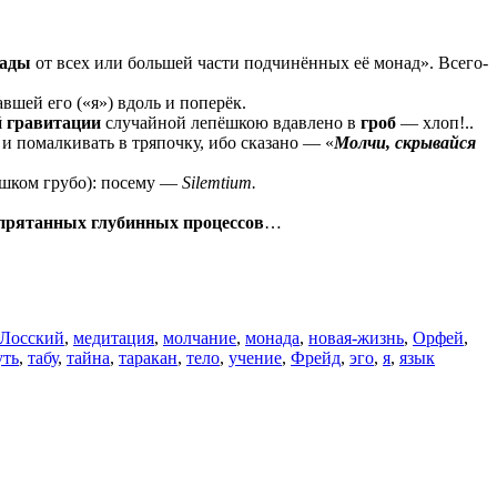
ады
от всех или большей части подчинённых её монад». Всего-
авшей его («я») вдоль и поперёк.
 гравитации
случайной лепёшкою вдавлено в
гроб
— хлоп!..
у, и помалкивать в тряпочку, ибо сказано — «
Молчи, скрывайся
шком грубо): посему —
Silemtium.
прятанных глубинных
процессов
…
Лосский
,
медитация
,
молчание
,
монада
,
новая-жизнь
,
Орфей
,
уть
,
табу
,
тайна
,
таракан
,
тело
,
учение
,
Фрейд
,
эго
,
я
,
язык