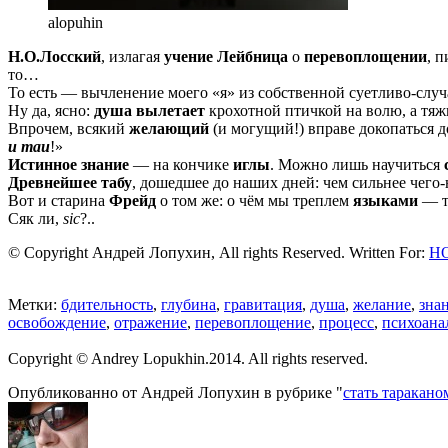
alopuhin
Н.О.Лосский
, излагая
учение Лейбница
о
перевоплощении
, п
то…
То есть — вычленение моего «я» из собственной суетливо-сл
Ну да, ясно:
душа вылетает
крохотной птичкой на волю, а тя
Впрочем, всякий
желающий
(и могущий!) вправе докопаться 
и таи
!»
Истинное знание
— на кончике
иглы
. Можно лишь научиться
Древнейшее табу
, дошедшее до наших дней: чем сильнее чего-
Вот и старина
Фрейд
о том же: о чём мы треплем
языками
— т
Сяк ли,
sic
?..
© Copyright Андрей Лопухин, All rights Reserved. Written For:
Н
Метки:
бдительность
,
глубина
,
гравитация
,
душа
,
желание
,
зна
освобождение
,
отражение
,
перевоплощение
,
процесс
,
психоана
Copyright © Andrey Lopukhin.2014. All rights reserved.
Опубликованно от Андрей Лопухин в рубрике "
стать таракано