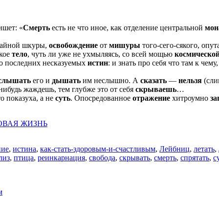
ишет: «
Смерть
есть не что иное, как отделение центральной
мон
учайной шкуры,
освобождение
от
мишуры
того-сего-сякого, опут
жкое
тело
, чуть ли уже не ухмыляясь, со всей мощью
космической
до последних несказуемых
истин
: и знать про себя что там к чем
слышать
его и
дышать
им неслышно. А
сказать
—
нельзя
(сли
нибудь жаждешь, тем глубже это от себя
скрываешь
…
о показуха, а не
суть
. Опосредованное
отражение
хитроумно
за
ОВАЯ ЖИЗНЬ
ние
,
истина
,
как-стать-здоровым-и-счастливым
,
Лейбниц
,
летать
,
лиз
,
птица
,
реинкарнация
,
свобода
,
скрывать
,
смерть
,
спрятать
,
с
м