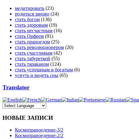
медитировать
(23)
родиться заново
(24)
стать богом
(136)
стать здоровым
(19)
стать несчастным
(16)
стать Орфеем
(91)
стать праноедом
(25)
стать революционером
(20)
стать счастливым
(42)
стать табуреткой
(55)
стать тараканом
(124)
стать успешным и богатым
(6)
уснуть и видеть сны
(65)
Translator
НОВЫЕ ЗАПИСИ
Космопраноедение-3/2
Космопраноедение-2/2