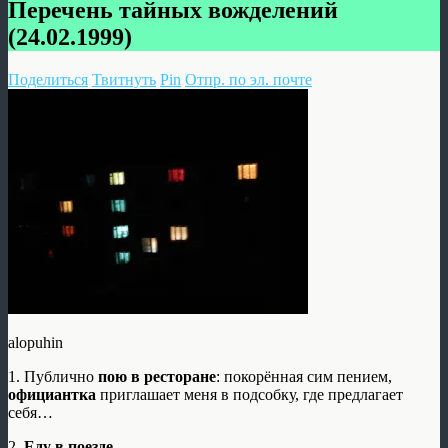
Перечень тайных вожделений
(24.02.1999)
Поделиться
Твитнуть
Pin
Отпр. по эл. почте
alopuhin
1. Публично
пою в ресторане
: покорённая сим пением,
официантка
приглашает меня в подсобку, где предлагает
себя…
2.
Еду в поезде
.