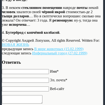
3. В некоем
стеклянном помещении
навроде
почты
некий
человек
хвалится своей
чёрной икрой
стоимостью-де 2
тыщи долларов
… Но я скептически вопрошаю: сколько она
лежала? Он отвечает: 3 года. Я
резюмирую:
ну-у, тогда она
уже
испорчена
…
4.
Бутерброд с копчёной колбасой
.
© Copyright Андрей Лопухин, All rights Reserved. Written For:
НОВАЯ ЖИЗНЬ
предыдущая запись
В мире животных (15.02.1999)
следующая запись
Инфернальный город (27.02.1999)
Ответить
Имя*
Эл. почта*
Веб-сайт