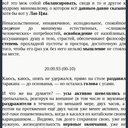
всё это меж собой
сбалансировать
, сведя и то и другое к
мудрому минимализму, о котором всё
давным-давно сказано
хотя бы вот у
Лао Цзы
.
Ненасильственное, ненавязчивое, исподвольное, спокойное
свед
е
ние до минимума естественных, «слишком
человеческих» потребностей
, освобождение
от назойливых,
иссушающих душу и тело, страстей, обеспечивают философу
степень
прохладной пустоты и простора, достаточную для
того, чтобы его (раз уж без него нельзя)
мышление
не стояло
на месте.
20.09.93 (00-10)
Каюсь, каюсь, опять не удержался, прямо на столе
раздавил
таракана — до основанья, — но осталась
голова
с усами.
И что же вы думаете? —
усы активно шевелились
и
трепыхались, реагируя на внешние (в том числе и звуковые)
раздражители
в течение, по меньшей мере, двух часов, а
потом на протяжении ещё двух часов уже менее активно, но
всё-таки пошевеливались, когда я касался их китайским своим
карандашиком… Видимо, так долго сохраняли свою, уже не
нужную, жизнедеятельность
нервные окончания
, уже не