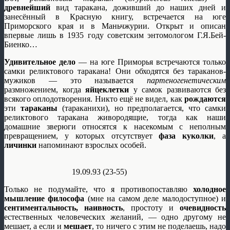
древнейший
вид таракана, доживший до наших дней и
занесённый в Красную книгу, встречается на юге
Приморского края и в Маньчжурии. Открыт и описан
впервые лишь в 1935 году советским энтомологом Г.Я.Бей-
Биенко…
Удивительное дело
— на юге Приморья встречаются только
самки реликтового таракана! Они обходятся без тараканов-
мужиков — это называется
партеногенетическим
размножением, когда
яйцеклетки
у самок развиваются без
всякого оплодотворения. Никто ещё не видел, как
рождаются
эти
тараканы
(тараканихи), но предполагается, что самки
реликтового таракана живородящие, тогда как наши
домашние зверюги относятся к насекомым с неполным
превращением, у которых отсутствует
фаза куколки
, а
личинки
напоминают взрослых особей.
19.09.93 (23-55)
Только не подумайте, что я противопоставляю
холодное
мышление философа
(мне на самом деле малодоступное) и
сентиментальность, наивность
, простоту и
очевидность
естественных человеческих желаний, — одно другому не
мешает, а если и
мешает
, то ничего с этим не поделаешь, надо