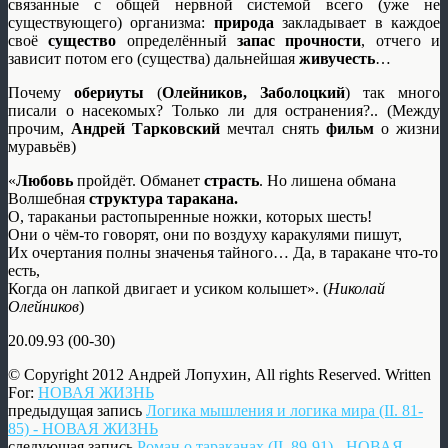
связанные с общей нервной системой всего (уже не
существующего) организма:
природа
закладывает в каждое
своё
существо
определённый
запас прочности
, отчего и
зависит потом его (существа) дальнейшая
живучесть
…
Почему
обериуты
(
Олейников, Заболоцкий
) так много
писали о насекомых? Только ли для остранения?.. (Между
прочим,
Андрей Тарковский
мечтал снять
фильм
о жизни
муравьёв)
«
Любовь
пройдёт. Обманет
страсть
. Но лишена обмана
Волшебная
структура таракана.
О, тараканьи растопыренные ножки, которых шесть!
Они о чём-то говорят, они по воздуху каракулями пишут,
Их очертания полны значенья тайного… Да, в таракане что-то
есть,
Когда он лапкой двигает и усиком колышет». (
Николай
Олейников
)
20.09.93 (00-30)
© Copyright 2012 Андрей Лопухин, All rights Reserved. Written
For:
НОВАЯ ЖИЗНЬ
предыдущая запись
Логика мышления и логика мира (II. 81-
85) - НОВАЯ ЖИЗНЬ
следующая запись
Роман о тараканах (II. 89-91) - НОВАЯ