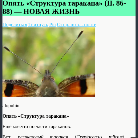
Опять «Структура таракана» (II. 86-
88) — НОВАЯ ЖИЗНЬ
Поделиться
Твитнуть
Pin
Отпр. по эл. почте
alopuhin
Опять «Структура таракана»
Ещё кое-что по части тараканов.
Вот,
реликтовый таракан
(
Cryptocercus relictus
) —