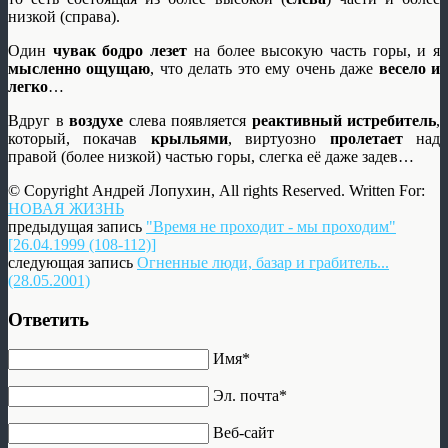
низкой (справа).
Один
чувак
бодро лезет
на более высокую часть горы, и я
мысленно ощущаю
, что делать это ему очень даже
весело и
легко
…
Вдруг в
воздухе
слева появляется
реактивный истребитель
,
который, покачав
крыльями
, виртуозно
пролетает
над
правой (более низкой) частью горы, слегка её даже задев…
© Copyright Андрей Лопухин, All rights Reserved. Written For:
НОВАЯ ЖИЗНЬ
предыдущая запись
"Время не проходит - мы проходим"
[26.04.1999 (108-112)]
следующая запись
Огненные люди, базар и грабитель...
(28.05.2001)
Ответить
Имя*
Эл. почта*
Веб-сайт