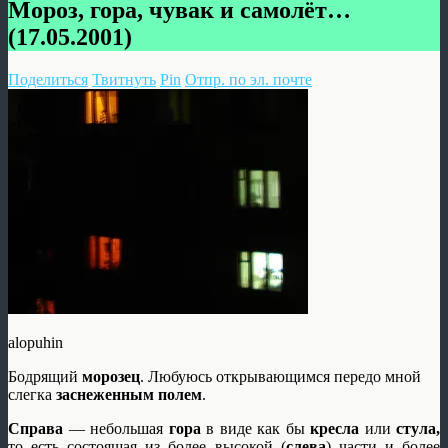
Мороз, гора, чувак и самолёт…
(17.05.2001)
Поделиться
Твитнуть
Pin
Отпр. по эл. почте
alopuhin
Бодрящий
морозец
. Любуюсь открывающимся передо мной
слегка
заснеженным полем
.
Справа
— небольшая
гора
в виде как бы
кресла
или
стула,
то есть состоящая из более высокой (
слева
) части и более