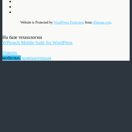
Website is Protected by
WordPress Protection
from
eDarpan.com
.
На базе технологии
WPtouch Mobile Suite for WordPress
Наверх
мобильн.
компьютерная