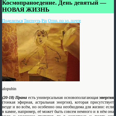
Космопраноедение. День девятый —
НОВАЯ ЖИЗНЬ
Поделиться
Твитнуть
Pin
Отпр. по эл. почте
alopuhin
(20-18) Прана
есть универсальная основополагающая
энергия
(тонкая эфирная, астральная энергия), которая присутствует
везде и во всём, но особенно она необходима для жизни: если
в камне, например, её может быть совсем немного и в нём она