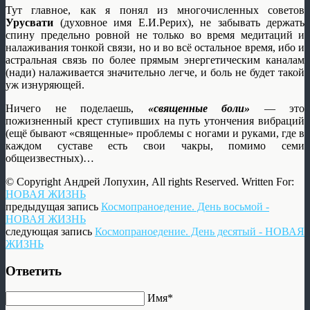
Тут главное, как я понял из многочисленных советов
Урусвати
(духовное имя Е.И.Рерих), не забывать держать
спину предельно ровной не только во время медитаций и
налаживания тонкой связи, но и во всё остальное время, ибо и
астральная связь по более прямым энергетическим каналам
(нади) налаживается значительно легче, и боль не будет такой
уж изнуряющей.
Ничего не поделаешь,
«священные боли»
— это
пожизненный крест ступивших на путь утончения вибраций
(ещё бывают «священные» проблемы с ногами и руками, где в
каждом суставе есть свои чакры, помимо семи
общеизвестных)…
© Copyright Андрей Лопухин, All rights Reserved. Written For:
НОВАЯ ЖИЗНЬ
предыдущая запись
Космопраноедение. День восьмой -
НОВАЯ ЖИЗНЬ
следующая запись
Космопраноедение. День десятый - НОВАЯ
ЖИЗНЬ
Ответить
Имя*