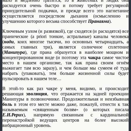
мало и медленно тратится, то в животных и людях она
расходуется очень быстро и потому требует регулярной
принудительной подкачки, и прежде всего это нагнетание
осуществляется посредством дыхания (осмыслению и
улучшению которого весьма способствует
Пранаяма
).
Ключевым узлом (и развязкой), где сходятся (и расходятся) все
пранические (a priori тонкие, астральные) каналы человека
(
нади
, коих многие тысячи, но основных четырнадцать, а
самых главных три), является солнечное сплетение
(
Манипура
), где прана образуется в наиболее мощном и
концентрированном виде (и поэтому эта
чакра
самое чистое
место в нашем организме, так как прана своим огнём
выжигает там всю заразу), и чем больше мы сумеем её туда
набрать (упаковать), тем больше жизненной силы будет
пульсировать в нашем теле…
В этой-то как раз чакре у меня, видимо, и происходит
решающая
эволюция
, что отражается на задней проекции
Манипуры в позвоночнике. Продолжительная и неизбывная
боль
в этом его месте можно даже, пожалуй, отнести к так
называемым «священным болям» (о которых писала
Е.И.Рерих
), напрямую связанным с кардинальной
перенастройкой ведущих центров на более высокий
вибрационный уровень.