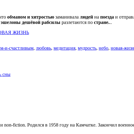
 что
обманом и хитростью
заманивала
людей
на
поезда
и отправ
…
эшелоны дешёвой рабсилы
разлетаются по
стране.
..
ОВАЯ ЖИЗНЬ
ым-и-счастливым
,
любовь
,
медитация
,
мудрость
,
небо
,
новая-жиз
ь сны
и non-fiction. Родился в 1958 году на Камчатке. Закончил воен