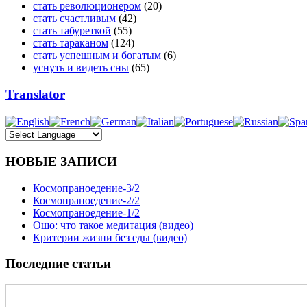
стать революционером
(20)
стать счастливым
(42)
стать табуреткой
(55)
стать тараканом
(124)
стать успешным и богатым
(6)
уснуть и видеть сны
(65)
Translator
НОВЫЕ ЗАПИСИ
Космопраноедение-3/2
Космопраноедение-2/2
Космопраноедение-1/2
Ошо: что такое медитация (видео)
Критерии жизни без еды (видео)
Последние статьи