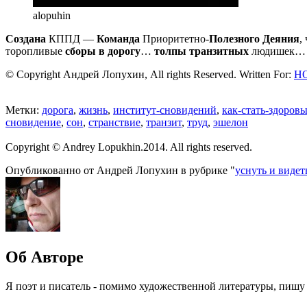
alopuhin
Создана
КППД —
Команда
Приоритетно-
Полезного Деяния
,
торопливые
сборы в дорогу
…
толпы транзитных
людишек
© Copyright Андрей Лопухин, All rights Reserved. Written For:
Н
Метки:
дорога
,
жизнь
,
институт-сновидений
,
как-стать-здоров
сновидение
,
сон
,
странствие
,
транзит
,
труд
,
эшелон
Copyright © Andrey Lopukhin.2014. All rights reserved.
Опубликованно от Андрей Лопухин в рубрике "
уснуть и видет
Об Авторе
Я поэт и писатель - помимо художественной литературы, пишу 