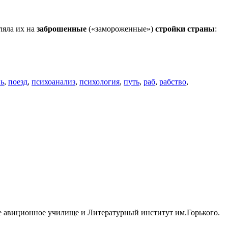
ляла их на
заброшенные
(«замороженные»)
стройки
страны
:
нь
,
поезд
,
психоанализ
,
психология
,
путь
,
раб
,
рабство
,
ное авиционное училище и Литературный институт им.Горького.