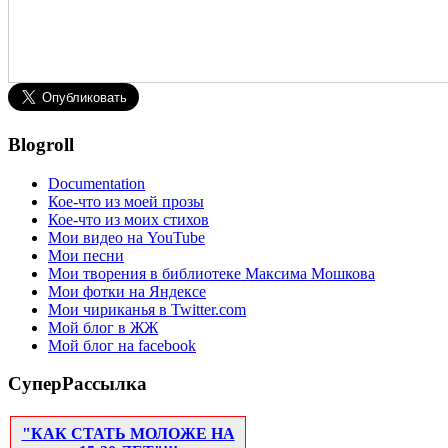
Blogroll
Documentation
Кое-что из моей прозы
Кое-что из моих стихов
Мои видео на YouTube
Мои песни
Мои творения в библиотеке Максима Мошкова
Мои фотки на Яндексе
Мои чириканья в Twitter.com
Мой блог в ЖЖ
Мой блог на facebook
СуперРассылка
"КАК СТАТЬ МОЛОЖЕ НА