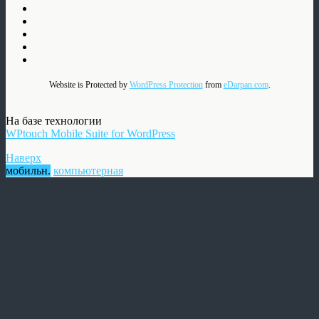
Website is Protected by
WordPress Protection
from
eDarpan.com
.
На базе технологии
WPtouch Mobile Suite for WordPress
Наверх
мобильн.
компьютерная