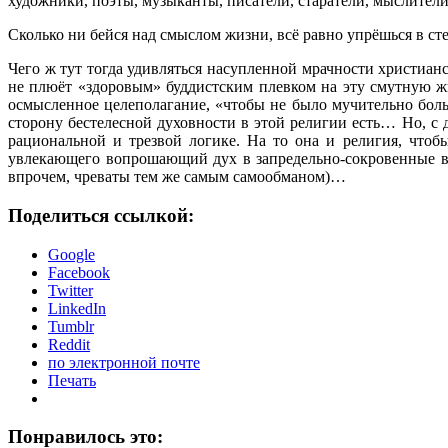
художники, поэты, музыканты, писатели, старатели, мыслители,
Сколько ни бейся над смыслом жизни, всё равно упрёшься в ст
Чего ж тут тогда удивляться насупленной мрачности христиан
не плюёт «здоровым» буддистским плевком на эту смутную жиз
осмысленное целеполагание, «чтобы не было мучительно боль
сторону бестелесной духовности в этой религии есть… Но, с 
рациональной и трезвой логике. На то она и религия, чтобы
увлекающего вопрошающий дух в запредельно-сокровенные вы
впрочем, чреваты тем же самым самообманом)…
Поделиться ссылкой:
Google
Facebook
Twitter
LinkedIn
Tumblr
Reddit
по электронной почте
Печать
Понравилось это: