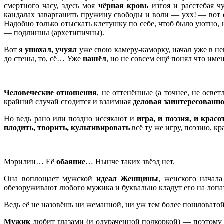
смертного часу, здесь моя
чёрная кровь
изгоя и расстебая ч
кандалах заварганить пружину свободы и воли — ухх! — вот 
Надобно только отыскать клетушку по себе, чтоб было уютно
— подлинны (архетипичны).
Вот я
унюхал, учуял
уже свою камеру-каморку, начал уже в н
до стены, то, сё… Уже
нашёл
, но не совсем ещё понял что им
9.09.93 (2
Человеческие отношения
, не оттенённые (а точнее, не освет
крайний случай сгодится и взаимная
деловая заинтересованн
Но ведь рано или поздно иссякают и
игра, и поэзия, и красо
плодить, творить, культивировать
всё ту же игру, поэзию, к
10.09.93 (
Мэрилин… Её
обаяние
… Нынче таких звёзд нет.
Она воплощает мужской
идеал Женщины
, женского начал
обезоруживают любого мужика и буквально кладут его на лопа
Ведь её не назовёшь ни жеманной, ни уж тем более пошловатой
Мужик
любит глазами (и одураченной подкоркой) — поэтому