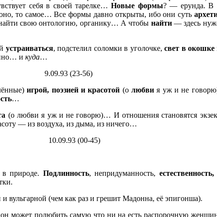
увствует себя в своей тарелке…
Новые формы
? — ерунда. В 
оно, то самое… Все формы давно открыты, ибо они суть
архет
, найти свою онтологию, органику… А чтобы
найти
— здесь нуже
ей
устраиваться
, подстелил соломки в уголочке,
свет в окошке
енно… и
куда
…
3-56)
лённые)
игрой, поэзией и красотой
(о
любви
я уж и не говорю
ость
…
та
(о любви я уж и не говорю)… И отношения становятся экзе
расоту — из воздуха, из дыма, из ничего…
00-45)
а в природе.
Подлинность
, непридуманность,
естественность,
тки.
 и вульгарной (чем как раз и грешит Мадонна, её эпигонша).
 он может полюбить самую что ни на есть распорочную женщин