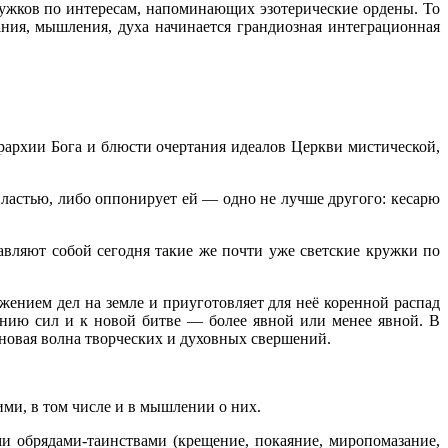
ужков по интересам, напоминающих эзотерические ордены. То
ания, мышления, духа начинается грандиозная интеграционная
рархии Бога и блюсти очертания идеалов Церкви мистической,
ластью, либо оппонирует ей — одно не лучше другого: кесарю
авляют собой сегодня такие же почти уже светские кружки по
жением дел на земле и приуготовляет для неё коренной распад
нию сил и к новой битве — более явной или менее явной. В
 новая волна творческих и духовных свершений.
ими, в том числе и в мышлении о них.
и обрядами-таинствами (крещение, покаяние, миропомазание,