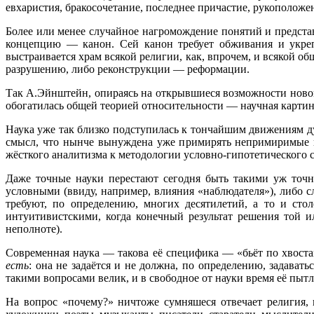
евхаристия, бракосочетание, последнее причастие, рукоположен
Более или менее случайное нагромождение понятий и представ
концепцию — канон. Сей канон требует обживания и укрепл
выстраивается храм всякой религии, как, впрочем, и всякой о
разрушению, либо реконструкции — реформации.
Так А.Эйнштейн, опираясь на открывшиеся возможности нового
обогатилась общей теорией относительности — научная карти
Наука уже так близко подступилась к тончайшим движениям душ
смысл, что нынче вынуждена уже примирять непримиримые п
жёсткого аналитизма к методологии условно-гипотетического 
Даже точные науки перестают сегодня быть такими уж точ
условными (ввиду, например, влияния «наблюдателя»), либо
требуют, по определению, многих десятилетий, а то и стол
интуитивистскими, когда конечный результат решения той ил
неполноте).
Современная наука — такова её специфика — «бьёт по хвостам
есть
: она не задаётся и не должна, по определению, задаватьс
такими вопросами велик, и в свободное от науки время её пыт
На вопрос «почему?» ничтоже сумняшеся отвечает религия, 