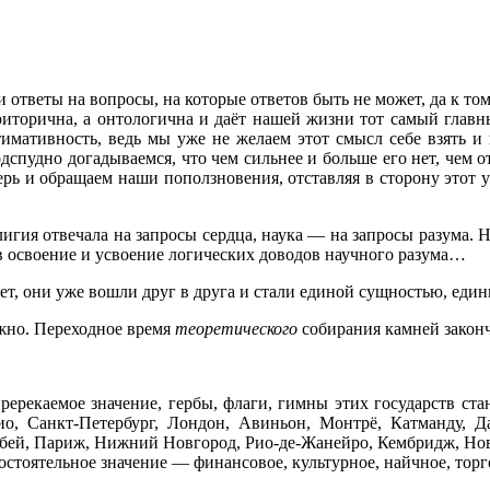
и ответы на вопросы, на которые ответов быть не может, да к тому
 риторична, а онтологична и даёт нашей жизни тот самый главн
тимативность, ведь мы уже не желаем этот смысл себе взять и 
подспудно догадываемся, что чем сильнее и больше его нет, чем 
перь и обращаем наши поползновения, отставляя в сторону этот 
лигия отвечала на запросы сердца, наука — на запросы разума. 
 в освоение и усвоение логических доводов научного разума…
нет, они уже вошли друг в друга и стали единой сущностью, еди
жно. Переходное время
теоретического
собирания камней закон
ререкаемое значение, гербы, флаги, гимны этих государств ст
о, Санкт-Петербург, Лондон, Авиньон, Монтрё, Катманду, Да
бей, Париж, Нижний Новгород, Рио-де-Жанейро, Кембридж, Ново
остоятельное значение — финансовое, культурное, найчное, торг