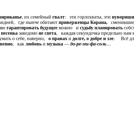
чириканье
, их семейный
гвалт
: эти горлохваты, эти
нувориш
идней, где нынче обитают
приверженцы Корана,
сменившие 
зве
гарантировать будущее
можно и
судьбу планировать
собс
песенка
заведомо
не спета
, каждая секундочка предельно на
умать о себе, наверно,
о правах
и
долге,
о добре и зле
. Всё дл
овенно
, как
любовь
и
музыка
—
до-ре-ми-фа-соль
…