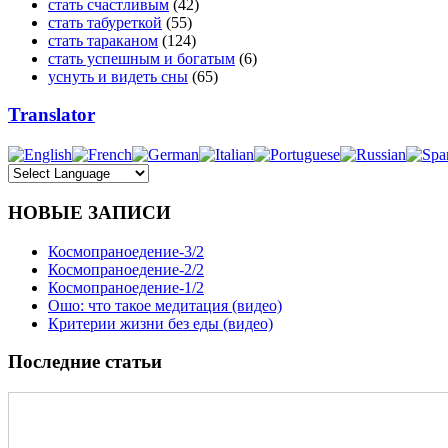
стать счастливым
(42)
стать табуреткой
(55)
стать тараканом
(124)
стать успешным и богатым
(6)
уснуть и видеть сны
(65)
Translator
НОВЫЕ ЗАПИСИ
Космопраноедение-3/2
Космопраноедение-2/2
Космопраноедение-1/2
Ошо: что такое медитация (видео)
Критерии жизни без еды (видео)
Последние статьи