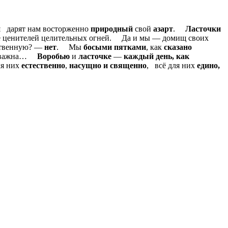
и
дарят нам восторженно
природный
свой
азарт
.
Ласточки
ценителей целительных огней. Да и мы — домищ своих
твенную? —
нет
. Мы
босыми пятками
, как
сказано
м важна…
Воробью
и
ласточке
—
каждый день, как
я них
естественно
,
насущно и священно
, всё для них
едино,