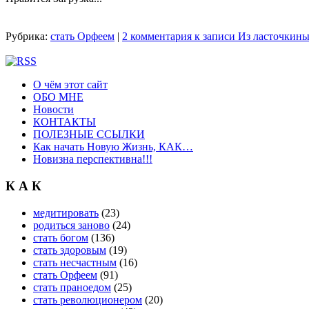
Рубрика:
стать Орфеем
|
2 комментария
к записи Из ласточкины
О чём этот сайт
ОБО МНЕ
Новости
КОНТАКТЫ
ПОЛЕЗНЫЕ ССЫЛКИ
Как начать Новую Жизнь, КАК…
Новизна перспективна!!!
К А К
медитировать
(23)
родиться заново
(24)
стать богом
(136)
стать здоровым
(19)
стать несчастным
(16)
стать Орфеем
(91)
стать праноедом
(25)
стать революционером
(20)