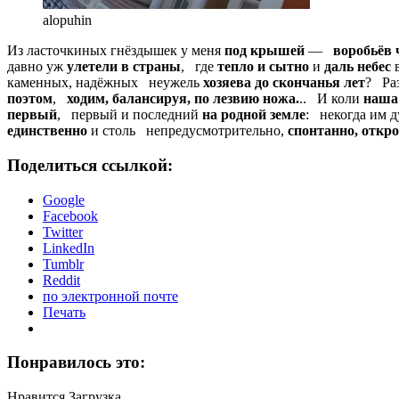
alopuhin
Из ласточкиных гнёздышек у меня
под крышей
—
воробьёв
давно уж
улетели в страны
, где
тепло и сытно
и
даль небес
в
каменных, надёжных неужель
хозяева до скончанья лет
? Ра
поэтом
,
ходим, балансируя, по лезвию ножа.
.. И коли
наша 
первый
, первый и последний
на родной земле
: некогда им д
единственно
и столь непредусмотрительно,
спонтанно, откр
Поделиться ссылкой:
Google
Facebook
Twitter
LinkedIn
Tumblr
Reddit
по электронной почте
Печать
Понравилось это:
Нравится
Загрузка...