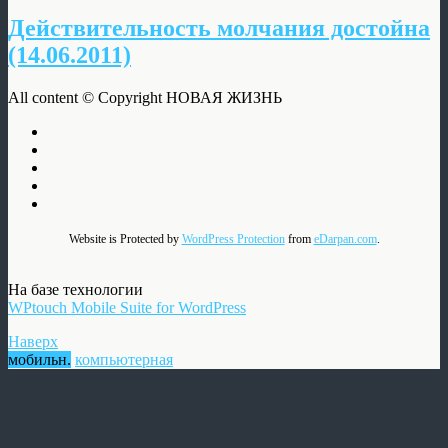
Действительность молчания достойна
(14.06.2011)
All content © Copyright НОВАЯ ЖИЗНЬ
Website is Protected by
WordPress Protection
from
eDarpan.com
.
На базе технологии
WPtouch Mobile Suite for WordPress
Наверх
мобильн.
компьютерная