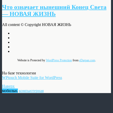
Что означает нынешний Конец Света
— НОВАЯ ЖИЗНЬ
All content © Copyright НОВАЯ ЖИЗНЬ
Website is Protected by
WordPress Protection
from
eDarpan.com
.
На базе технологии
WPtouch Mobile Suite for WordPress
Наверх
мобильн.
компьютерная