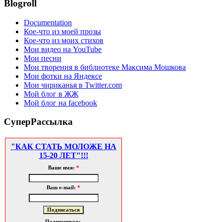
Blogroll
Documentation
Кое-что из моей прозы
Кое-что из моих стихов
Мои видео на YouTube
Мои песни
Мои творения в библиотеке Максима Мошкова
Мои фотки на Яндексе
Мои чириканья в Twitter.com
Мой блог в ЖЖ
Мой блог на facebook
СуперРассылка
"КАК СТАТЬ МОЛОЖЕ НА
15-20 ЛЕТ"!!!
Ваше имя:
*
Ваш e-mail:
*
Подписчиков: