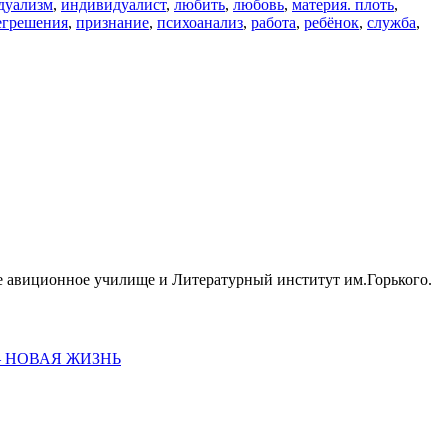
дуализм
,
индивидуалист
,
любить
,
любовь
,
материя. плоть
,
егрешения
,
признание
,
психоанализ
,
работа
,
ребёнок
,
служба
,
ное авиционное училище и Литературный институт им.Горького.
2) — НОВАЯ ЖИЗНЬ