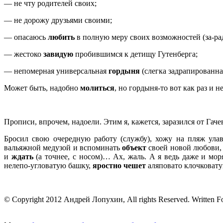
— не чту родителей своих;
— не дорожу друзьями своими;
— опасаюсь
любить
в полную меру своих возможностей (за-ра
— жестоко
завидую
пробившимся к детищу Гутенберга;
— непомерная универсальная
гордыня
(слегка задрапированна
Может быть, надобно
молиться
, но гордыня-то вот как раз и н
10.08.93 (
Прописи, впрочем, надоели. Этим я, кажется, заразился от Гач
Бросил свою очередную работу (службу), хожу на пляж ула
вальяжной медузой и вспоминать
объект
своей новой любови, о
и
ждать
(а точнее, с носом)… Ах, жаль. А я ведь даже и мор
нелепо-угловатую башку,
яростно чешет
аляповато клочковат
13.08.93 
© Copyright 2012 Андрей Лопухин, All rights Reserved. Written F