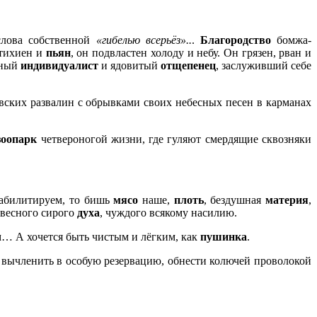
слова собственной
«гибелью всерьёз»..
.
Благородство
бомжа-
стихиен и
пьян
, он подвластен холоду и небу. Он грязен, рван и
ёный
индивидуалист
и ядовитый
отщепенец
, заслуживший себе
вских развалин с обрывками своих небесных песен в карманах
зоопарк
четвероногой жизни, где гуляют смердящие сквозняки
еабилитируем, то бишь
мясо
наше,
плоть
, бездушная
материя
,
овесного сирого
духа
, чуждого всякому насилию.
м… А хочется быть чистым и лёгким, как
пушинка
.
, вычленить в особую резервацию, обнести колючей проволокой