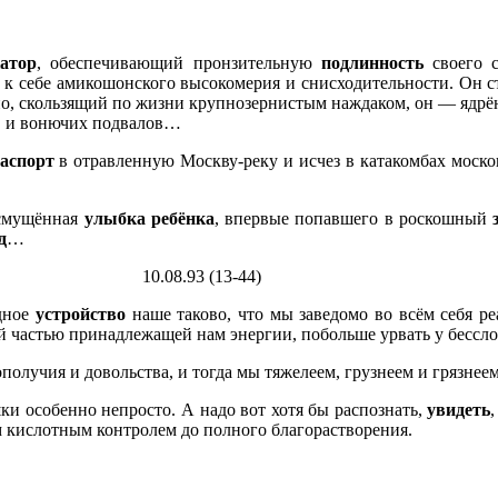
атор
, обеспечивающий пронзительную
подлинность
своего 
 к себе амикошонского высокомерия и снисходительности. Он 
 но, скользящий по жизни крупнозернистым наждаком, он — ядр
в и вонючих подвалов…
аспорт
в отравленную Москву-реку и исчез в катакомбах моско
смущённая
улыбка ребёнка
, впервые попавшего в роскошный
д
…
13-44)
одное
устройство
наше таково, что мы заведомо во всём себя р
й частью принадлежащей нам энергии, побольше урвать у бессл
олучия и довольства, и тогда мы тяжелеем, грузнеем и грязнее
ки особенно непросто. А надо вот хотя бы распознать,
увидеть
м кислотным контролем до полного благорастворения.