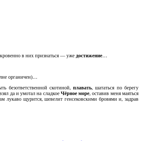
ткровенно в них признаться — уже
достижение
…
полне органичен)…
ыть безответственной скотиной,
плавать
, шататься по берегу
взял да и умотал на сладкое
Чёрное море
, оставив меня маяться
сам лукаво щурится, шевелит генсековскими бровями и, задрав