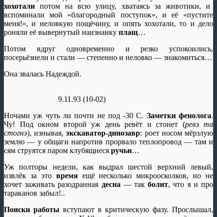
хохотали
потом на всю улицу, хватаясь за животики, и
вспоминали мой «благородный поступок», и её «пустите
меня!», и неловкую пощёчину, и опять хохотали, то и дело
роняли её вывернутый наизнанку
плащ
…
Потом вдруг одновременно и резко успокоились,
посерьёзнели и стали — степенно и неловко — знакомиться…
Она звалась Надеждой.
9.11.93 (10-02)
Ночами уж чуть ли почти не под -30 С.
Заметки фенолога
.
Чу! Под окном второй уж день ревёт и стонет (
ревэ та
стогнэ
), изнывая,
экскаватор-динозавр
: роет носом мёрзлую
землю — у общаги напротив прорвало теплопровод — там и
сям струятся паром клубящиеся
ручьи
…
Уж полторы недели, как выдрал шестой верхний левый,
извлёк за это
время
ещё несколько микроосколков, но не
хочет заживать разодранная
десна
— так
болит
, что я и про
тараканов забыл!..
Поиски работы
вступают в критическую фазу. Прослышал,