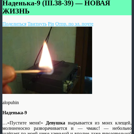
Наденька-9 (III.38-39) — НОВАЯ
ЖИЗНЬ
Поделиться
Твитнуть
Pin
Отпр. по эл. почте
alopuhin
Наденька-9
…»Пустите меня!»
Девушка
вырывается из моих клещей,
молниеносно разворачивается и — чмакс! — небольно
шлёпает по моей щеке узенькой и вполне даже
трогательной