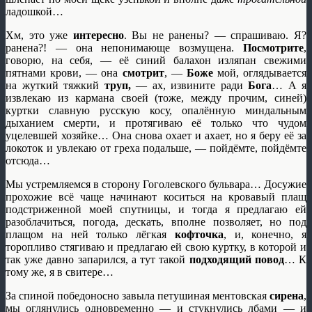
ладошкой…
Хм, это уже
интересно
. Вы не ранены? — спрашиваю. Я?
ранена?! — она непонимающе возмущена.
Посмотрите
,
говорю, на себя, — её синий балахон изляпан свежими
пятнами крови, — она
смотрит
, —
Боже
мой, оглядывается
на жуткий тяжкий
труп,
— ах, извините ради
Бога
… А я
извлекаю из кармана своей (тоже, между прочим, синей)
куртки славную русскую косу, опалённую миндальным
дыханием смерти, и протягиваю её только что чудом
уцелевшей хозяйке… Она снова охает и ахает, но я беру её за
локоток и увлекаю от греха подальше, — пойдёмте, пойдёмте
отсюда…
Мы устремляемся в сторону Гоголевского бульвара… Досужие
прохожие всё чаще начинают коситься на кровавый плащ
подстриженной моей спутницы, и тогда я предлагаю ей
разоблачиться, погода, дескать, вполне позволяет, но под
плащом на ней только лёгкая
кофточка
, и, конечно, я
торопливо стягиваю и предлагаю ей свою куртку, в которой и
так уже давно запарился, а тут такой
подходящий повод
… К
тому же, я в свитере…
За спиной победоносно завыла петушиная ментовская
сирена
,
мы оглянулись одновременно — и стукнулись лбами — и