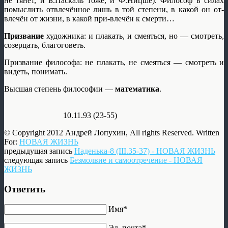
не тянет, и Б.Паскаль тоже, и Ф.Ницше). Философ в силах
помыслить отвлечённое лишь в той степени, в какой он от-
влечён от жизни, в какой при-влечён к смерти…
Призвание
художника: и плакать, и смеяться, но — смотреть,
созерцать, благоговеть.
Призвание философа: не плакать, не смеяться — смотреть и
видеть, понимать.
Высшая степень философии —
математика
.
10.11.93 (23-55)
© Copyright 2012 Андрей Лопухин, All rights Reserved. Written
For:
НОВАЯ ЖИЗНЬ
предыдущая запись
Наденька-8 (III.35-37) - НОВАЯ ЖИЗНЬ
следующая запись
Безмолвие и самоотречение - НОВАЯ
ЖИЗНЬ
Ответить
Имя*
Эл. почта*