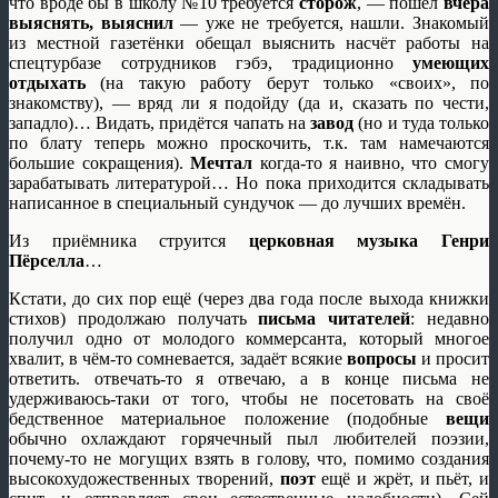
что вроде бы в школу №10 требуется
сторож
, — пошёл
вчера
выяснять, выяснил
— уже не требуется, нашли. Знакомый
из местной газетёнки обещал выяснить насчёт работы на
спецтурбазе сотрудников гэбэ, традиционно
умеющих
отдыхать
(на такую работу берут только «своих», по
знакомству), — вряд ли я подойду (да и, сказать по чести,
западло)… Видать, придётся чапать на
завод
(но и туда только
по блату теперь можно проскочить, т.к. там намечаются
большие сокращения).
Мечтал
когда-то я наивно, что смогу
зарабатывать литературой… Но пока приходится складывать
написанное в специальный сундучок — до лучших времён.
Из приёмника струится
церковная музыка Генри
Пёрселла
…
Кстати, до сих пор ещё (через два года после выхода книжки
стихов) продолжаю получать
письма читателей
: недавно
получил одно от молодого коммерсанта, который многое
хвалит, в чём-то сомневается, задаёт всякие
вопросы
и просит
ответить. отвечать-то я отвечаю, а в конце письма не
удерживаюсь-таки от того, чтобы не посетовать на своё
бедственное материальное положение (подобные
вещи
обычно охлаждают горячечный пыл любителей поэзии,
почему-то не могущих взять в голову, что, помимо создания
высокохудожественных творений,
поэт
ещё и жрёт, и пьёт, и