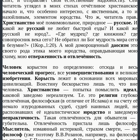
спит, и отправляет свои естественные надобности). Сей
читатель углядел в моих стихах отчётливое христианское
начало и, что особенно интересно, с явственным, а то и
назойливым, элементом юродства. Что ж, читатель прав.
Христианство
моё помимовольное, природное —
русское.
И
какой же
русский
не любит быстрой езды? И какой же
русский не юрод?.. «Где мудрец? где книжник? где
совопросник века сего? Не обратил ли Бог мудрость мира сего
в безумие?» (1Кор.,1:20). А мой доморощенный
даосизм
это
своего рода этика моего юродства, оправдывающая мою
схиму, мою
отверженность и отвлечённость
.
Человек
корыстен по определению: отсюда и весь
человеческий прогресс
, все
усовершенствования
и великие
изобретения
.
Корысть
лежит в основании всех мировых
цивилизаций. Воистину бескорыстно лишь то, что вне
человека.
Христианство
— попытка помыслить
идеал
,
каковой заведомо нереализуем. Т.е. это
религия
глубоко
отвлечённая, философская (в отличие от Ислама) и на счету её
немало изуродованных судеб, судеб наивных людей, не
распознавших её идеалистическое
юродство
и заведомую
непрактичность
. Такая отвлечённость для обывателя —
губительна. Отвлечённость пристала лишь философу.
Мыслитель
, измаянный истерикой, страхом смерти, — не
философ
(уже поэтому В.В.Розанов, например, на философа