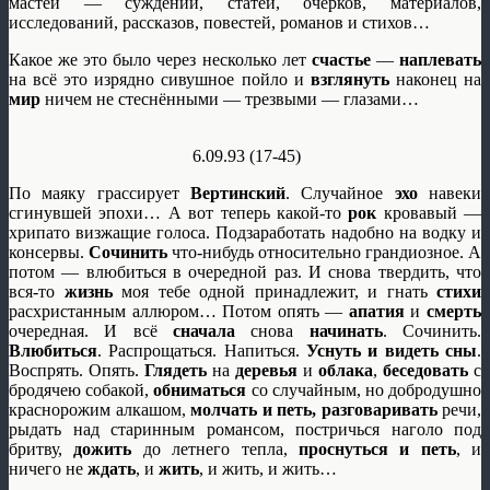
мастей — суждений, статей, очерков, материалов,
исследований, рассказов, повестей, романов и стихов…
Какое же это было через несколько лет
счастье
—
наплевать
на всё это изрядно сивушное пойло и
взглянуть
наконец на
мир
ничем не стеснёнными — трезвыми — глазами…
6.09.93 (17-45)
По маяку грассирует
Вертинский
. Случайное
эхо
навеки
сгинувшей эпохи… А вот теперь какой-то
рок
кровавый —
хрипато визжащие голоса. Подзаработать надобно на водку и
консервы.
Сочинить
что-нибудь относительно грандиозное. А
потом — влюбиться в очередной раз. И снова твердить, что
вся-то
жизнь
моя тебе одной принадлежит, и гнать
стихи
расхристанным аллюром… Потом опять —
апатия
и
смерть
очередная. И всё
сначала
снова
начинать
. Сочинить.
Влюбиться
. Распрощаться. Напиться.
Уснуть и видеть сны
.
Воспрять. Опять.
Глядеть
на
деревья
и
облака
,
беседовать
с
бродячею собакой,
обниматься
со случайным, но добродушно
краснорожим алкашом,
молчать и петь, разговаривать
речи,
рыдать над старинным романсом, постричься наголо под
бритву,
дожить
до летнего тепла,
проснуться и петь
, и
ничего не
ждать
, и
жить
, и жить, и жить…