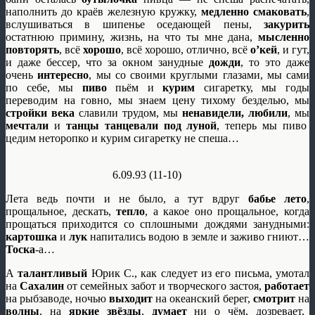
наполнить до краёв железную кружку,
медленно смаковать
,
вслушиваться в шипенье оседающей пены,
закурить
остатнюю примину, жизнь, на что ты мне дана,
мысленно
повторять
, всё
хорошо
, всё хорошо, отлично, всё
о’кей
, и гут,
и даже бессер, что за окном занудные
дожди
, то это даже
очень
интересно
, мы со своими круглыми глазами, мы сами
по себе, мы
пиво
пьём и
курим
сигаретку, мы годы
переводим на говно, мы знаем цену тихому безделью, мы
стройки века
славили трудом, мы
ненавидели, любили
, мы
мечтали
и
танцы танцевали под луной
, теперь мы пиво
цедим неторопко и курим сигаретку не спеша…
6.09.93 (11-10)
Лета ведь почти и не было, а тут вдруг
бабье лето
,
прощальное, дескать,
тепло
, а какое оно прощальное, когда
прощаться приходится со сплошными дождями занудными:
картошка
и
лук
напитались водою в земле и заживо гниют…
Тоска
-а…
А
талантливый
Юрик С., как следует из его письма, умотал
на
Сахалин
от семейных забот и творческого застоя,
работает
на рыбзаводе, ночью
выходит
на океанский берег,
смотрит
на
волны
, на
яркие звёзды
,
думает
ни о чём, дозревает,