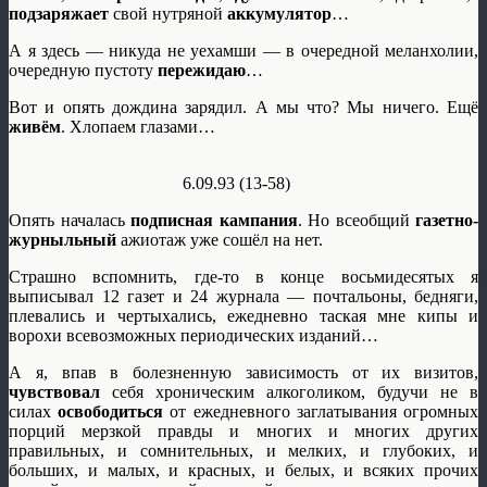
подзаряжает
свой нутряной
аккумулятор
…
А я здесь — никуда не уехамши — в очередной меланхолии,
очередную пустоту
пережидаю
…
Вот и опять дождина зарядил. А мы что? Мы ничего. Ещё
живём
. Хлопаем глазами…
6.09.93 (13-58)
Опять началась
подписная кампания
. Но всеобщий
газетно-
журныльный
ажиотаж уже сошёл на нет.
Страшно вспомнить, где-то в конце восьмидесятых я
выписывал 12 газет и 24 журнала — почтальоны, бедняги,
плевались и чертыхались, ежедневно таская мне кипы и
ворохи всевозможных периодических изданий…
А я, впав в болезненную зависимость от их визитов,
чувствовал
себя хроническим алкоголиком, будучи не в
силах
освободиться
от ежедневного заглатывания огромных
порций мерзкой правды и многих и многих других
правильных, и сомнительных, и мелких, и глубоких, и
больших, и малых, и красных, и белых, и всяких прочих