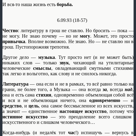
И вся-то наша жизнь есть
борьба.
6.09.93 (18-57)
Честно
: литературу в грош не ставлю. Но бросить — пока —
не могу. Не знаю почему — но не
могу
. Может, это просто
привычка
. Вполне возможно. Не знаю. Но — не ставлю ни в
грош. Пустопорожняя трепотня.
Другое дело —
музыка
. Тут просто нет (и не может быть)
никаких слов — только
звук
, чихающий на утилитарные
человеческие
смыслы
, овладевающий смутными стихиями
так легко и вольготно, как слову и не снилось никогда.
Литература
— она если и не в рамках, то всё равно только на
грани, не более того, а Музыка — она всегда
за
, всегда
над
,
она и есть сама
стихия
, одновременно объемлющая собой всё
и вся и не объемлющая ничего, она
одновременно
— и
средство
, и
цель
, она самое бессмысленное из всех искусств,
а значит — единственное
настоящее искусство
, потому что
истинное искусство
— это преодоление всего слишком
искусственного и слишком человеческого…
Когда-нибудь (и недалёк тот
час
!) испишучь — вернусь в