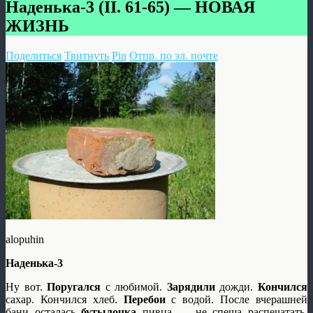
Наденька-3 (II. 61-65) — НОВАЯ
ЖИЗНЬ
Поделиться
Твитнуть
Pin
Отпр. по эл. почте
alopuhin
Наденька-3
Ну вот.
Поругался
с любимой.
Зарядили
дожди.
Кончился
сахар. Кончился хлеб.
Перебои
с водой. После вчерашней
бани осталась
бутылочка
пивца — не спеша распечатать,