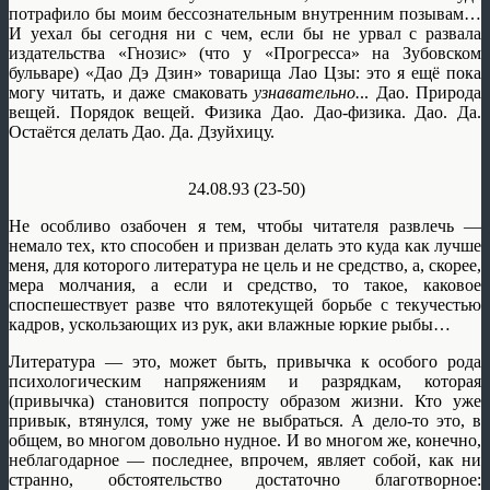
потрафило бы моим бессознательным внутренним позывам…
И уехал бы сегодня ни с чем, если бы не урвал с развала
издательства «Гнозис» (что у «Прогресса» на Зубовском
бульваре) «Дао Дэ Дзин» товарища Лао Цзы: это я ещё пока
могу читать, и даже смаковать
узнавательно.
.. Дао. Природа
вещей. Порядок вещей. Физика Дао. Дао-физика. Дао. Да.
Остаётся делать Дао. Да. Дзуйхицу.
24.08.93 (23-50)
Не особливо озабочен я тем, чтобы читателя развлечь —
немало тех, кто способен и призван делать это куда как лучше
меня, для которого литература не цель и не средство, а, скорее,
мера молчания, а если и средство, то такое, каковое
споспешествует разве что вялотекущей борьбе с текучестью
кадров, ускользающих из рук, аки влажные юркие рыбы…
Литература — это, может быть, привычка к особого рода
психологическим напряжениям и разрядкам, которая
(привычка) становится попросту образом жизни. Кто уже
привык, втянулся, тому уже не выбраться. А дело-то это, в
общем, во многом довольно нудное. И во многом же, конечно,
неблагодарное — последнее, впрочем, являет собой, как ни
странно, обстоятельство достаточно благотворное: