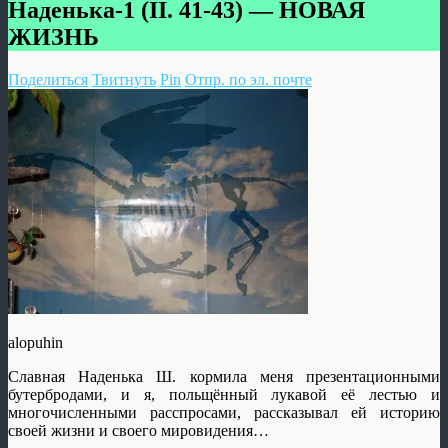
Наденька-1 (II. 41-43) — НОВАЯ
ЖИЗНЬ
Поделиться
Твитнуть
Pin
Отпр. по эл. почте
alopuhin
Славная Наденька Ш. кормила меня презентационными
бутербродами, и я, польщённый лукавой её лестью и
многочисленными расспросами, рассказывал ей историю
своей жизни и своего мировидения…