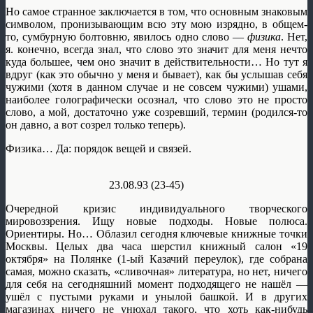
Но самое странное заключается в том, что основным знаковым
символом, пронизывающим всю эту мою изрядно, в общем-
то, сумбурную болтовню, явилось одно слово —
физика
. Нет,
я. конечно, всегда знал, что слово это значит для меня нечто
куда большее, чем оно значит в действительности… Но тут я
вдруг (как это обычно у меня и бывает), как бы услышав себя
чужими (хотя в данном случае и не совсем чужими) ушами,
наиболее голографически осознал, что слово это не просто
слово, а мой, достаточно уже созревший, термин (родился-то
он давно, а вот созрел только теперь).
Физика… Да: порядок вещей и связей.
23.08.93 (23-45)
Очередной кризис индивидуального творческого
мировоззрения. Ищу новые подходы. Новые полюса.
Ориентиры. Но… Облазил сегодня ключевые книжные точки
Москвы. Целых два часа шерстил книжный салон «19
октября» на Полянке (1-ый Казачий переулок), где собрана
самая, можно сказать, «сливочная» литература, но нет, ничего
для себя на сегодняшний момент подходящего не нашёл —
ушёл с пустыми руками и унылой башкой. И в других
магазинах ничего не унюхал такого, что хоть как-нибудь