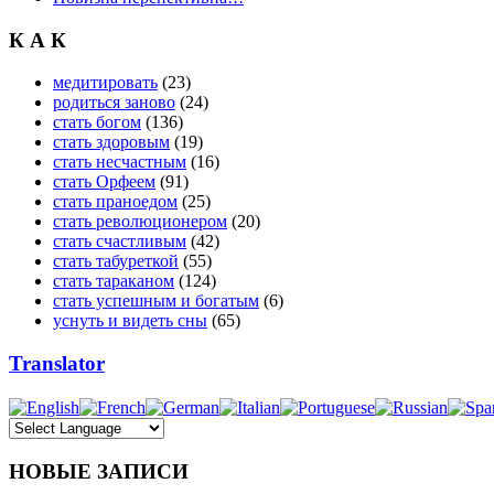
К А К
медитировать
(23)
родиться заново
(24)
стать богом
(136)
стать здоровым
(19)
стать несчастным
(16)
стать Орфеем
(91)
стать праноедом
(25)
стать революционером
(20)
стать счастливым
(42)
стать табуреткой
(55)
стать тараканом
(124)
стать успешным и богатым
(6)
уснуть и видеть сны
(65)
Translator
НОВЫЕ ЗАПИСИ