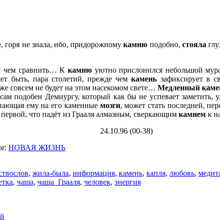
, горя не знала, ибо, придорожному
камню
подобно,
стояла
глу
 с чем сравнить… К
камню
уютно прислонился небольшой мур
ет быть, пара столетий, прежде чем
камень
зафиксирует в св
уже совсем не будет на этом насекомом свете…
Медленный каме
сам подобен Демиургу, который как бы не успевает заметить, 
пающая ему на его каменные
мозги
, может стать последней, п
 первой, что падёт из Грааля алмазным, сверкающим
камнем
к н
(00-38)
or:
НОВАЯ ЖИЗНЬ
ствослов
,
жила-была
,
информация
,
камень
,
капля
,
любовь
,
медит
етка
,
чаша
,
чаша_Грааля
,
человек
,
энергия
ой