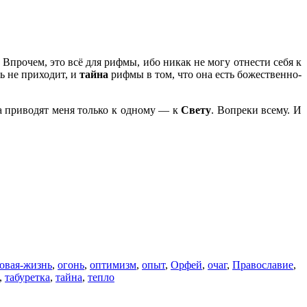
Впрочем, это всё для рифмы, ибо никак не могу отнести себя к
ь не приходит, и
тайна
рифмы в том, что она есть божественно-
а приводят меня только к одному — к
Свету
. Вопреки всему. И
овая-жизнь
,
огонь
,
оптимизм
,
опыт
,
Орфей
,
очаг
,
Православие
,
,
табуретка
,
тайна
,
тепло