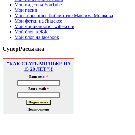
Мои видео на YouTube
Мои песни
Мои творения в библиотеке Максима Мошкова
Мои фотки на Яндексе
Мои чириканья в Twitter.com
Мой блог в ЖЖ
Мой блог на facebook
СуперРассылка
"КАК СТАТЬ МОЛОЖЕ НА
15-20 ЛЕТ"!!!
Ваше имя:
*
Ваш e-mail:
*
Подписчиков: