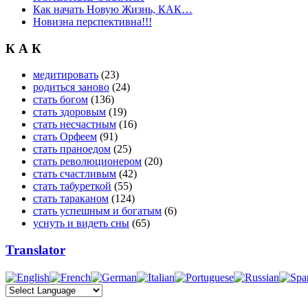
Как начать Новую Жизнь, КАК…
Новизна перспективна!!!
К А К
медитировать
(23)
родиться заново
(24)
стать богом
(136)
стать здоровым
(19)
стать несчастным
(16)
стать Орфеем
(91)
стать праноедом
(25)
стать революционером
(20)
стать счастливым
(42)
стать табуреткой
(55)
стать тараканом
(124)
стать успешным и богатым
(6)
уснуть и видеть сны
(65)
Translator