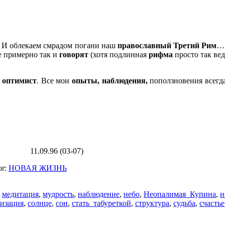
И облекаем смрадом погани наш
православный
Третий Рим
… 
е примерно так и
говорят
(хотя подлинная
рифма
просто так вед
й
оптимист
. Все мои
опыты, наблюдения,
поползновения всегд
3-07)
or:
НОВАЯ ЖИЗНЬ
,
медитация
,
мудрость
,
наблюдение
,
небо
,
Неопалимая_Купина
,
н
изация
,
солнце
,
сон
,
стать_табуреткой
,
структура
,
судьба
,
счастье