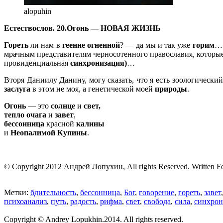
alopuhin
Естествослов. 20.Огонь — НОВАЯ ЖИЗНЬ
Гореть
ли нам в
геенне огненной
? — да мы и так уже
горим
… 
мрачным представителям черносотенного православия, которы
провиденциальная
синхронизация)
…
Вторя Даниилу Данину, могу сказать, что я есть зоологически
заслуга
в этом не моя, а генетической моей
природы
.
Огонь
— это
солнце
и
свет,
тепло очага
и
завет
,
бессонница
красной
калины
и
Неопалимой Купины
.
11.09.96 (0
© Copyright 2012 Андрей Лопухин, All rights Reserved. Written F
Метки:
бдительность
,
бессонница
,
Бог
,
говорение
,
гореть
,
завет
психоанализ
,
путь
,
радость
,
рифма
,
свет
,
свобода
,
сила
,
синхрон
Copyright © Andrey Lopukhin.2014. All rights reserved.